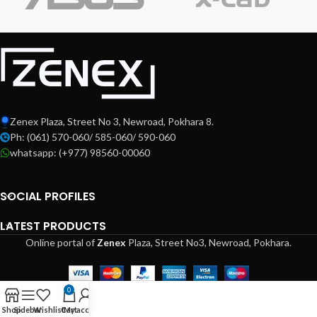
Zenex Plaza, Street No 3, Newroad, Pokhara 8.
Ph: (061) 570-060/ 585-060/ 590-060
whatsapp: (+977) 98560-00060
SOCIAL PROFILES
LATEST PRODUCTS
Online portal of
Zenex
Plaza,
Street No3, Newroad, Pokhara.
0
Shop
Sidebar
Wishlist
Cart
My account