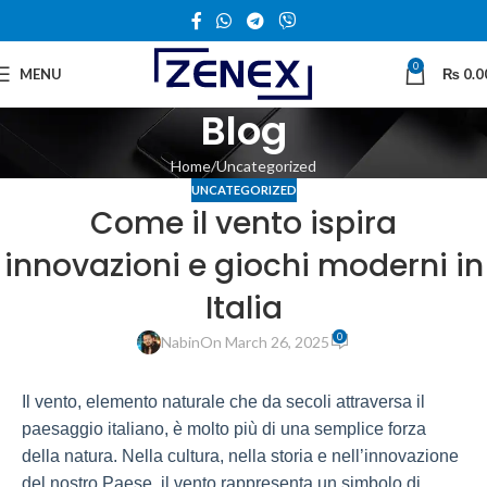
0
MENU
₨
0.0
Blog
Home
Uncategorized
UNCATEGORIZED
Come il vento ispira
innovazioni e giochi moderni in
Italia
0
Nabin
On March 26, 2025
Il vento, elemento naturale che da secoli attraversa il
paesaggio italiano, è molto più di una semplice forza
della natura. Nella cultura, nella storia e nell’innovazione
del nostro Paese, il vento rappresenta un simbolo di